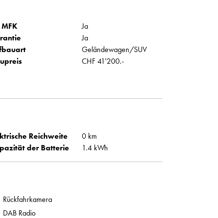
 MFK
Ja
rantie
Ja
fbauart
Geländewagen/SUV
upreis
CHF 41'200.-
ktrische Reichweite
0 km
pazität der Batterie
1.4 kWh
Rückfahrkamera
DAB Radio