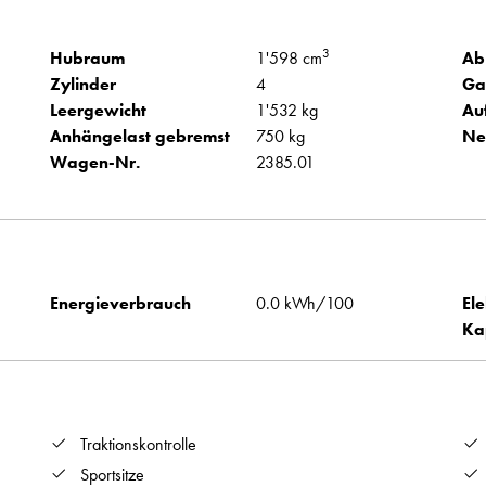
3
Hubraum
1'598 cm
Ab
Zylinder
4
Ga
Leergewicht
1'532 kg
Au
Anhängelast gebremst
750 kg
Ne
Wagen-Nr.
2385.01
Energieverbrauch
0.0 kWh/100
Ele
Ka
Traktionskontrolle
Sportsitze