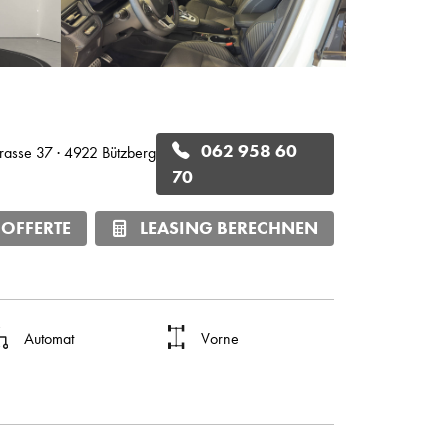
062 958 60
trasse 37 · 4922 Bützberg
70
 OFFERTE
LEASING BERECHNEN
Automat
Vorne