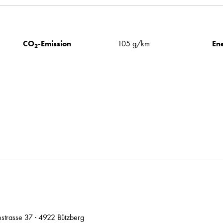
CO
-Emission
105 g/km
Ene
2
hstrasse 37 · 4922 Bützberg