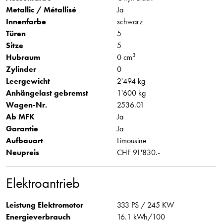
Metallic / Métallisé
Ja
Innenfarbe
schwarz
Türen
5
Sitze
5
3
Hubraum
0 cm
Zylinder
0
Leergewicht
2'494 kg
Anhängelast gebremst
1'600 kg
Wagen-Nr.
2536.01
Ab MFK
Ja
Garantie
Ja
Aufbauart
Limousine
Neupreis
CHF 91'830.-
Elektroantrieb
Leistung Elektromotor
333 PS / 245 KW
Energieverbrauch
16.1 kWh/100