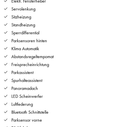
Elektr. Fensterheber
Servolenkung
Sitzheizung
Standheizung
Sperrdifferential
Parksensoren hinten
Klima Automatik
Abstandsregeltempomat
Freisprecheinrichtung
Parkassistent
Spurhalteassistent
Panoramadach
LED Scheinwerfer
Luftfederung
Bluetooth Schnittstelle
Parksensor vorne