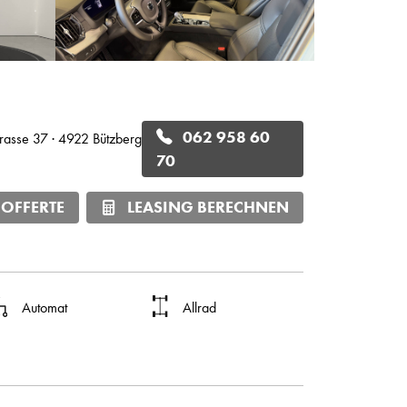
062 958 60
trasse 37 · 4922 Bützberg
70
 OFFERTE
LEASING BERECHNEN
Automat
Allrad