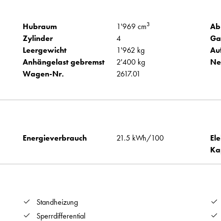
3
Hubraum
1'969 cm
Ab
Zylinder
4
Ga
Leergewicht
1'962 kg
Au
Anhängelast gebremst
2'400 kg
Ne
Wagen-Nr.
2617.01
Energieverbrauch
21.5 kWh/100
Ele
Ka
Standheizung
Sperrdifferential