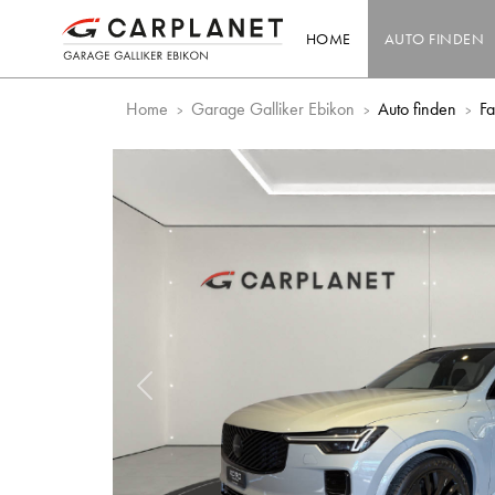
HOME
AUTO FINDEN
Home
Garage Galliker Ebikon
Auto finden
F
Vorheriges Bild