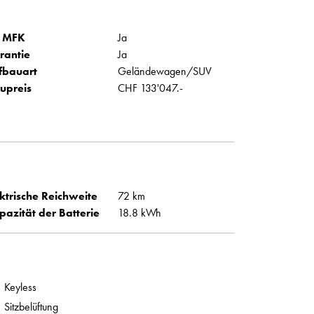
 MFK
Ja
rantie
Ja
fbauart
Geländewagen/SUV
upreis
CHF 133'047.-
ktrische Reichweite
72 km
pazität der Batterie
18.8 kWh
Keyless
Sitzbelüftung