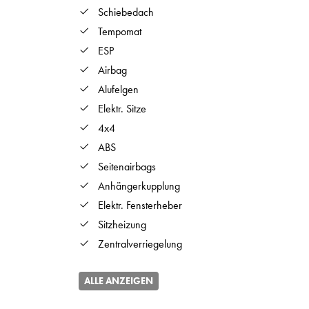
Schiebedach
Tempomat
ESP
Airbag
Alufelgen
Elektr. Sitze
4x4
ABS
Seitenairbags
Anhängerkupplung
Elektr. Fensterheber
Sitzheizung
Zentralverriegelung
ALLE ANZEIGEN