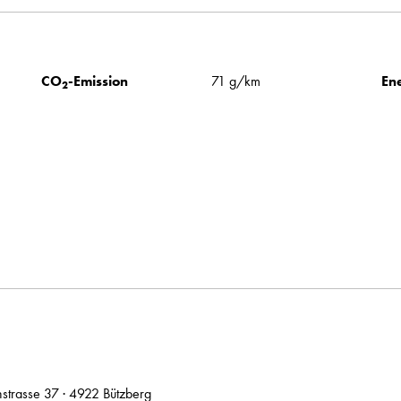
CO
-Emission
71 g/km
Ene
2
hstrasse 37 · 4922 Bützberg