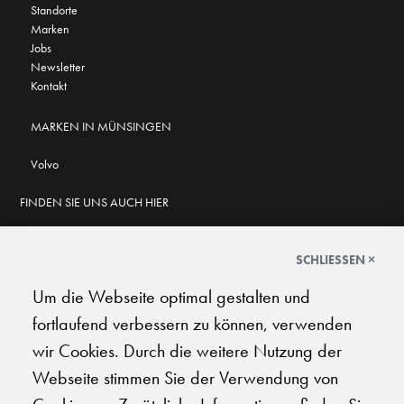
Standorte
Marken
Jobs
Newsletter
Kontakt
MARKEN IN MÜNSINGEN
Volvo
FINDEN SIE UNS AUCH HIER
SCHLIESSEN ×
Um die Webseite optimal gestalten und
GOOGLE BEWERTUNGEN
fortlaufend verbessern zu können, verwenden
★
★
★
★
★
★
★
★
★
★
4.6
wir Cookies. Durch die weitere Nutzung der
Webseite stimmen Sie der Verwendung von
AGB
|
Impressum
|
Datenschutz
|
Support