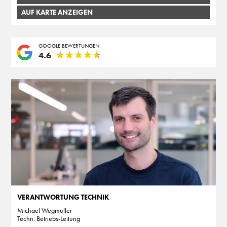
AUF KARTE ANZEIGEN
GOOGLE BEWERTUNGEN
★
★
★
★
★
★
★
★
★
★
4.6
VERANTWORTUNG TECHNIK
Michael Wegmüller
Techn. Betriebs-Leitung