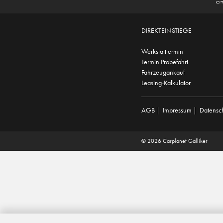
DIREKTEINSTIEGE
Werkstatttermin
Termin Probefahrt
Fahrzeugankauf
Leasing-Kalkulator
AGB
|
Impressum
|
Datensc
© 2026 Carplanet Galliker