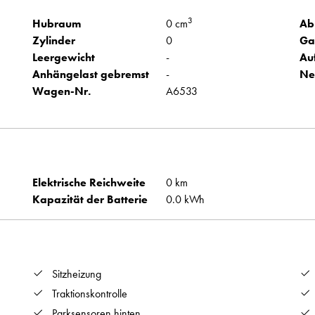
3
Hubraum
0 cm
Ab
Zylinder
0
Ga
Leergewicht
-
Au
Anhängelast gebremst
-
Ne
Wagen-Nr.
A6533
Elektrische Reichweite
0 km
Kapazität der Batterie
0.0 kWh
Sitzheizung
Traktionskontrolle
Parksensoren hinten