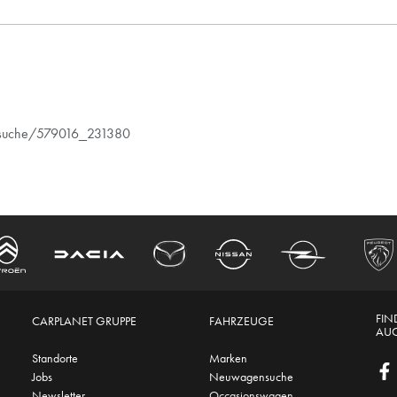
ugsuche/579016_231380
FIN
CARPLANET GRUPPE
FAHRZEUGE
AUC
Standorte
Marken
Jobs
Neuwagensuche
Newsletter
Occasionswagen