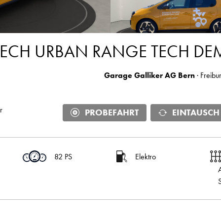
TECH URBAN RANGE TECH D
Garage Galliker AG Bern
· Freibu
r
PROBEFAHRT
EINTAUSCH
82 PS
Elektro