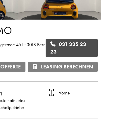
EMO
031 335 23
rgstrasse 451 · 3018 Bern
23
 OFFERTE
LEASING BERECHNEN
Vorne
Automatisiertes
Schaltgetriebe