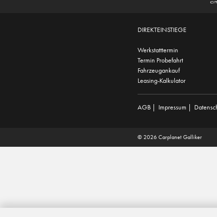
DIREKTEINSTIEGE
Werkstatttermin
Termin Probefahrt
Fahrzeugankauf
Leasing-Kalkulator
AGB
|
Impressum
|
Datensc
© 2026 Carplanet Galliker