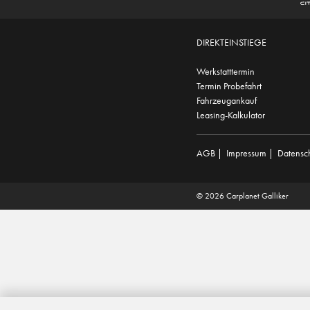
DIREKTEINSTIEGE
Werkstatttermin
Termin Probefahrt
Fahrzeugankauf
Leasing-Kalkulator
AGB
|
Impressum
|
Datensc
© 2026 Carplanet Galliker