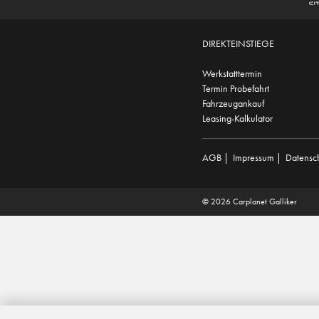
DIREKTEINSTIEGE
Werkstatttermin
Termin Probefahrt
Fahrzeugankauf
Leasing-Kalkulator
AGB
|
Impressum
|
Datensc
© 2026 Carplanet Galliker