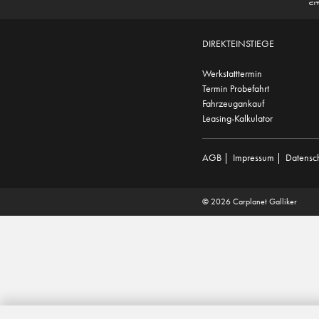
DIREKTEINSTIEGE
Werkstatttermin
Termin Probefahrt
Fahrzeugankauf
Leasing-Kalkulator
AGB
|
Impressum
|
Datensc
© 2026 Carplanet Galliker