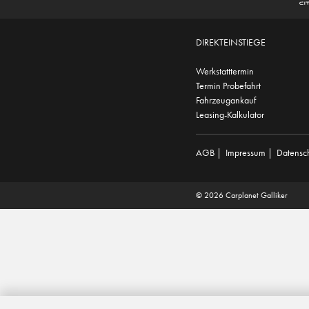
DIREKTEINSTIEGE
Werkstatttermin
Termin Probefahrt
Fahrzeugankauf
Leasing-Kalkulator
AGB
|
Impressum
|
Datensc
© 2026 Carplanet Galliker