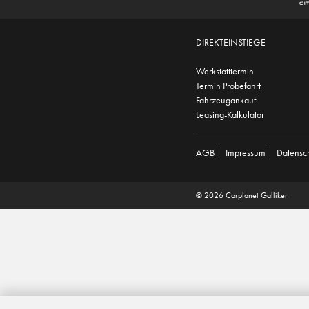
DIREKTEINSTIEGE
Werkstatttermin
Termin Probefahrt
Fahrzeugankauf
Leasing-Kalkulator
AGB
|
Impressum
|
Datensc
© 2026 Carplanet Galliker