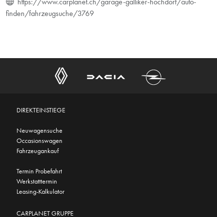
https://www.carplanet.ch/garage-galliker-hochdorf/auto-
finden/fahrzeugsuche/3769
DIREKTEINSTIEGE
Neuwagensuche
Occasionswagen
Fahrzeugankauf
Termin Probefahrt
Werkstatttermin
Leasing-Kalkulator
CARPLANET GRUPPE