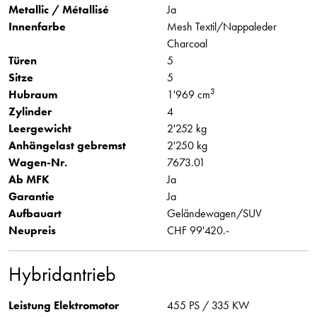
Metallic / Métallisé
Ja
Innenfarbe
Mesh Textil/Nappaleder
Charcoal
Türen
5
Sitze
5
3
Hubraum
1'969 cm
Zylinder
4
Leergewicht
2'252 kg
Anhängelast gebremst
2'250 kg
Wagen-Nr.
7673.01
Ab MFK
Ja
Garantie
Ja
Aufbauart
Geländewagen/SUV
Neupreis
CHF 99'420.-
Hybridantrieb
Leistung Elektromotor
455 PS / 335 KW