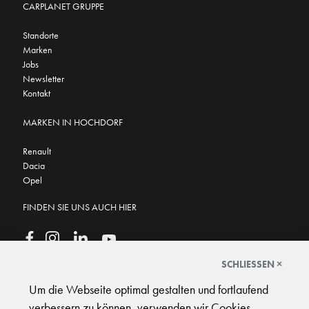
CARPLANET GRUPPE
Standorte
Marken
Jobs
Newsletter
Kontakt
MARKEN IN HOCHDORF
Renault
Dacia
Opel
FINDEN SIE UNS AUCH HIER
SCHLIESSEN ×
Um die Webseite optimal gestalten und fortlaufend
GOOGLE BEWERTUNGEN
★
★
★
★
★
★
★
★
★
★
4.7
verbessern zu können, verwenden wir Cookies.