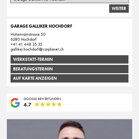
WEITER
GARAGE GALLIKER HOCHDORF
Hohenrainstrasse 50
6280 Hochdorf
+41 41 448 35 35
galliker.hochdorf
carplanet
ch
WERKSTATT-TERMIN
BERATUNGSTERMIN
AUF KARTE ANZEIGEN
GOOGLE BEWERTUNGEN
★
★
★
★
★
★
★
★
★
★
4.7