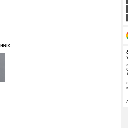
CHNIK
M
0
1
A