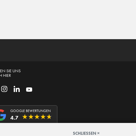
EN SIE UNS
 HIER
GOOGLE BEWERTUNGEN
★
★
★
★
★
★
★
★
★
★
4.7
SCHLIESSEN ×