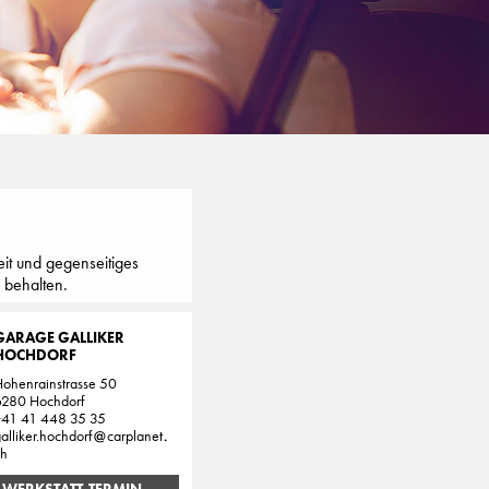
it und gegenseitiges
 behalten.
GARAGE GALLIKER
HOCHDORF
ohenrainstrasse 50
6280 Hochdorf
+41 41 448 35 35
alliker.hochdorf
carplanet
ch