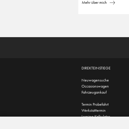
Mehr über mich
DIREKTEINSTIEGE
Neuwagensuche
Occasionswagen
Fahrzeugankauf
Termin Probefahrt
Werkstatttermin
Leasing-Kalkulator