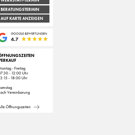
WERKSTATT-TERMIN
BERATUNGSTERMIN
AUF KARTE ANZEIGEN
GOOGLE BEWERTUNGEN
★
★
★
★
★
★
★
★
★
★
4.7
ÖFFNUNGSZEITEN
VERKAUF
ontag - Freitag
7:30 - 12:00 Uhr
3:15 - 18:00 Uhr
Samstag
nach Vereinbarung
lle Öffnungszeiten