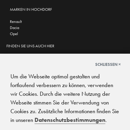
MARKEN IN HOCHDORF
Renault
Dacia
Opel
FINDEN SIE UNS AUCH HIER
SCHLIESSEN ×
Um die Webseite optimal gestalten und
GOOGLE BEWERTUNGEN
fortlaufend verbessern zu können, verwenden
★
★
★
★
★
★
★
★
★
★
4.7
wir Cookies. Durch die weitere Nutzung der
Webseite stimmen Sie der Verwendung von
AGB
|
Impressum
|
Datenschutz
|
Support
Cookies zu. Zusätzliche Informationen finden Sie
in unseren
Datenschutzbestimmungen
.
© 2026 Carplanet Galliker