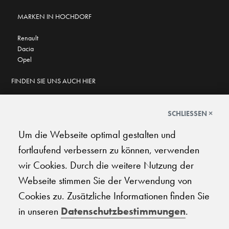
MARKEN IN HOCHDORF
Renault
Dacia
Opel
FINDEN SIE UNS AUCH HIER
SCHLIESSEN ×
Um die Webseite optimal gestalten und
GOOGLE BEWERTUNGEN
fortlaufend verbessern zu können, verwenden
★
★
★
★
★
★
★
★
★
★
4.7
wir Cookies. Durch die weitere Nutzung der
Webseite stimmen Sie der Verwendung von
AGB
|
Impressum
|
Datenschutz
|
Support
Cookies zu. Zusätzliche Informationen finden Sie
in unseren
Datenschutzbestimmungen
.
© 2026 Carplanet Galliker