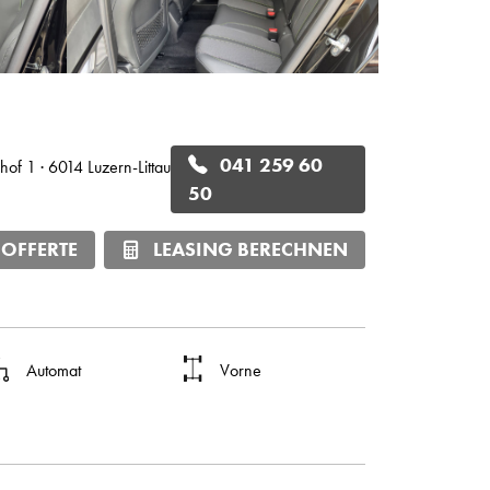
041 259 60
hof 1 · 6014 Luzern-Littau
50
 OFFERTE
LEASING BERECHNEN
Automat
Vorne