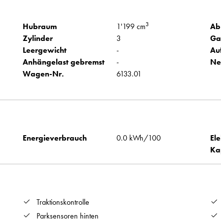
3
Hubraum
1'199 cm
Ab
Zylinder
3
Ga
Leergewicht
-
Au
Anhängelast gebremst
-
Ne
Wagen-Nr.
6133.01
Energieverbrauch
0.0 kWh/100
Ele
Ka
Traktionskontrolle
Parksensoren hinten