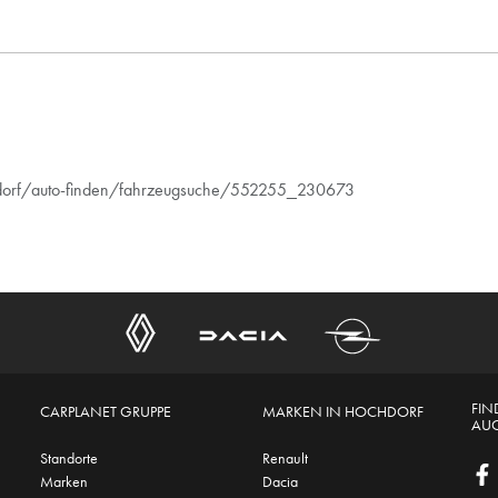
chdorf/auto-finden/fahrzeugsuche/552255_230673
FIN
CARPLANET GRUPPE
MARKEN IN HOCHDORF
AUC
Standorte
Renault
Marken
Dacia