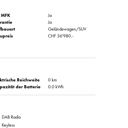
 MFK
Ja
rantie
Ja
fbauart
Geländewagen/SUV
upreis
CHF 36'980.-
ktrische Reichweite
0 km
pazität der Batterie
0.0 kWh
DAB Radio
Keyless