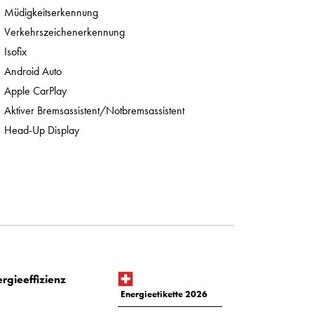
Müdigkeitserkennung
Verkehrszeichenerkennung
Isofix
Android Auto
Apple CarPlay
Aktiver Bremsassistent/Notbremsassistent
Head-Up Display
rgieeffizienz
Energieetikette 2026