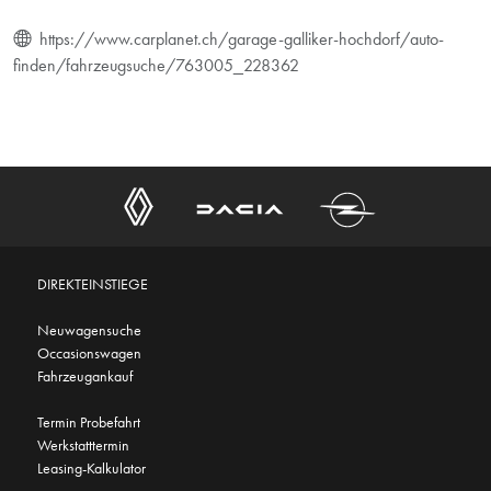
https://www.carplanet.ch/garage-galliker-hochdorf/auto-
finden/fahrzeugsuche/763005_228362
DIREKTEINSTIEGE
Neuwagensuche
Occasionswagen
Fahrzeugankauf
Termin Probefahrt
Werkstatttermin
Leasing-Kalkulator