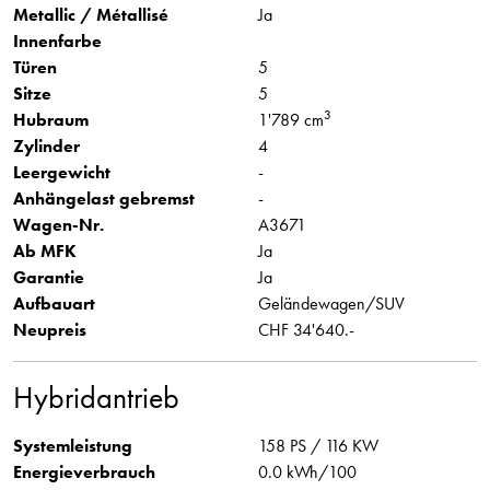
Metallic / Métallisé
Ja
Innenfarbe
Türen
5
Sitze
5
3
Hubraum
1'789 cm
Zylinder
4
Leergewicht
-
Anhängelast gebremst
-
Wagen-Nr.
A3671
Ab MFK
Ja
Garantie
Ja
Aufbauart
Geländewagen/SUV
Neupreis
CHF 34'640.-
Hybridantrieb
Systemleistung
158 PS / 116 KW
Energieverbrauch
0.0 kWh/100