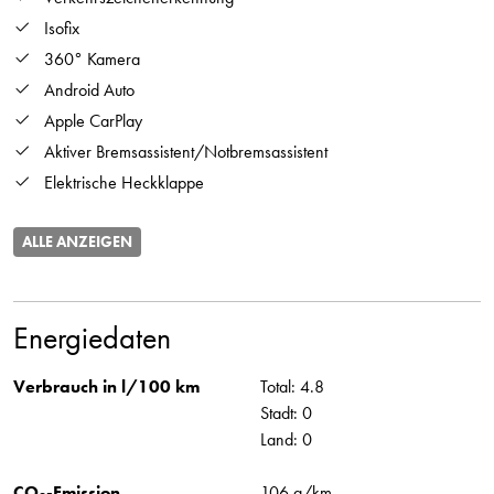
Isofix
360° Kamera
Android Auto
Apple CarPlay
Aktiver Bremsassistent/Notbremsassistent
Elektrische Heckklappe
ALLE ANZEIGEN
Energiedaten
Verbrauch in l/100 km
Total: 4.8
Stadt: 0
Land: 0
CO
-Emission
106 g/km