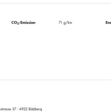
CO
-Emission
71 g/km
Ene
2
hstrasse 37 · 4922 Bützberg