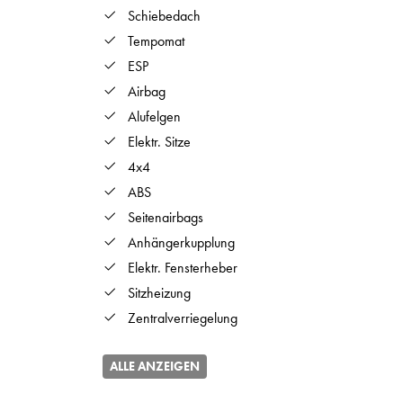
Schiebedach
Tempomat
ESP
Airbag
Alufelgen
Elektr. Sitze
4x4
ABS
Seitenairbags
Anhängerkupplung
Elektr. Fensterheber
Sitzheizung
Zentralverriegelung
ALLE ANZEIGEN