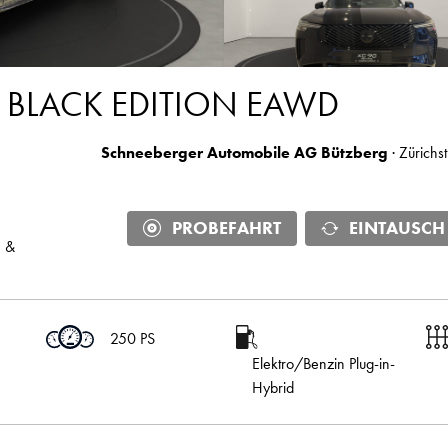
E BLACK EDITION EAWD
Schneeberger Automobile AG Bützberg
· Zürichs
PROBEFAHRT
EINTAUSCH
n &
250 PS
Elektro/Benzin Plug-in-
Hybrid