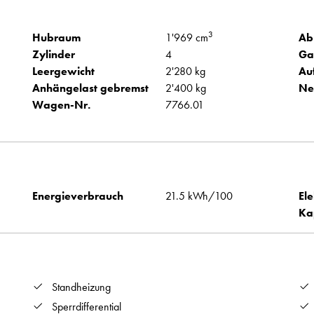
3
Hubraum
1'969 cm
Ab
Zylinder
4
Ga
Leergewicht
2'280 kg
Au
Anhängelast gebremst
2'400 kg
Ne
Wagen-Nr.
7766.01
Energieverbrauch
21.5 kWh/100
Ele
Ka
Standheizung
Sperrdifferential