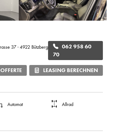
062 958 60
trasse 37 · 4922 Bützberg
70
 OFFERTE
LEASING BERECHNEN
Automat
Allrad