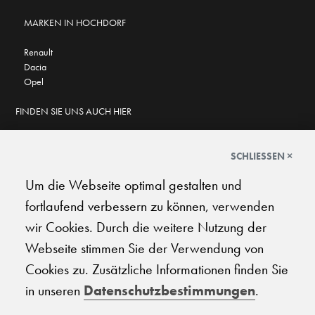
MARKEN IN HOCHDORF
Renault
Dacia
Opel
FINDEN SIE UNS AUCH HIER
SCHLIESSEN ×
Um die Webseite optimal gestalten und
GOOGLE BEWERTUNGEN
fortlaufend verbessern zu können, verwenden
★
★
★
★
★
★
★
★
★
★
4.7
wir Cookies. Durch die weitere Nutzung der
Webseite stimmen Sie der Verwendung von
AGB
|
Impressum
|
Datenschutz
|
Support
Cookies zu. Zusätzliche Informationen finden Sie
in unseren
Datenschutzbestimmungen
.
© 2026 Carplanet Galliker