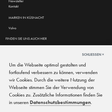
Newsletter
Kontakt
MARKEN IN KÜSNACHT
Volvo
FINDEN SIE UNS AUCH HIER
SCHLIESSEN ×
Um die Webseite optimal gestalten und
GOOGLE BEWERTUNGEN
fortlaufend verbessern zu können, verwenden
★
★
★
★
★
★
★
★
★
★
4.6
wir Cookies. Durch die weitere Nutzung der
Webseite stimmen Sie der Verwendung von
AGB
|
Impressum
|
Datenschutz
|
Support
Cookies zu. Zusätzliche Informationen finden Sie
in unseren
Datenschutzbestimmungen
.
© 2026 Carplanet Galliker