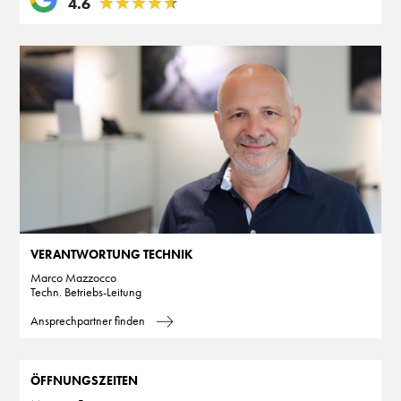
★
★
★
★
★
★
★
★
★
★
4.6
VERANTWORTUNG TECHNIK
Marco Mazzocco
Techn. Betriebs-Leitung
Ansprechpartner finden
ÖFFNUNGSZEITEN