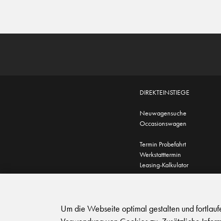
DIREKTEINSTIEGE
Neuwagensuche
Occasionswagen
Termin Probefahrt
Werkstatttermin
Leasing-Kalkulator
AGB
|
Impressum
|
Datensc
Um die Webseite optimal gestalten und fortlau