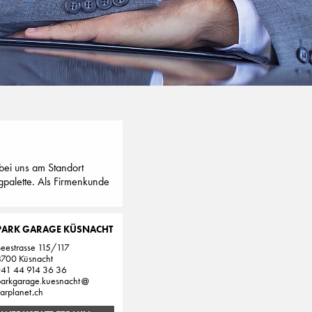
ei uns am Standort
palette. Als Firmenkunde
PARK GARAGE KÜSNACHT
eestrasse 115/117
8700 Küsnacht
+41 44 914 36 36
parkgarage.kuesnacht
arplanet
ch