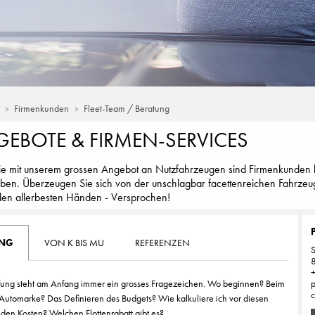
Firmenkunden
Fleet-Team / Beratung
EBOTE & FIRMEN-SERVICES
e mit unserem grossen Angebot an Nutzfahrzeugen sind Firmenkunden b
ben. Überzeugen Sie sich von der unschlagbar facettenreichen Fahrzeug
 den allerbesten Händen - Versprochen!
UNG
VON K BIS MU
REFERENZEN
S
ffung steht am Anfang immer ein grosses Fragezeichen. Wo beginnen? Beim
c
 Automarke? Das Definieren des Budgets? Wie kalkuliere ich vor diesen
nden Kosten? Welchen Flottenrabatt gibt es?