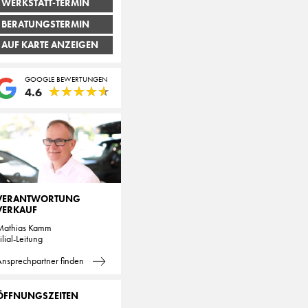
WERKSTATT-TERMIN
BERATUNGSTERMIN
AUF KARTE ANZEIGEN
GOOGLE BEWERTUNGEN
★
★
★
★
★
★
★
★
★
★
4.6
VERANTWORTUNG
VERKAUF
Mathias Kamm
ilial-Leitung
nsprechpartner finden
ÖFFNUNGSZEITEN