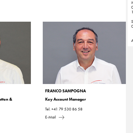
M
0
1
0
A
FRANCO SAMPOGNA
otten &
Key Account Manager
Tel.
+41 79 530 86 58
E-Mail