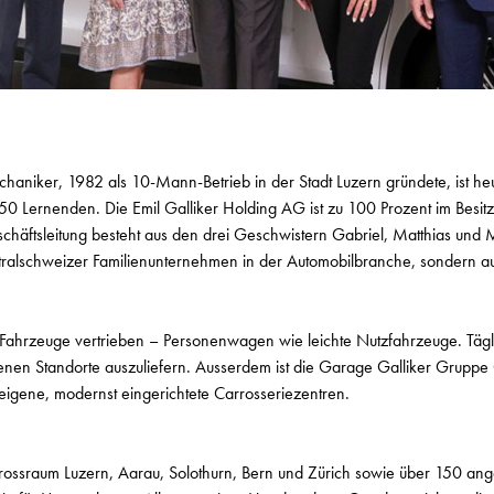
haniker, 1982 als 10-Mann-Betrieb in der Stadt Luzern gründete, ist he
0 Lernenden. Die Emil Galliker Holding AG ist zu 100 Prozent im Besitz 
schäftsleitung besteht aus den drei Geschwistern Gabriel, Matthias und
ntralschweizer Familienunternehmen in der Automobilbranche, sondern au
 Fahrzeuge vertrieben – Personenwagen wie leichte Nutzfahrzeuge. Tägli
denen Standorte auszuliefern. Ausserdem ist die Garage Galliker Gruppe 
eigene, modernst eingerichtete Carrosseriezentren.
ossraum Luzern, Aarau, Solothurn, Bern und Zürich sowie über 150 ange