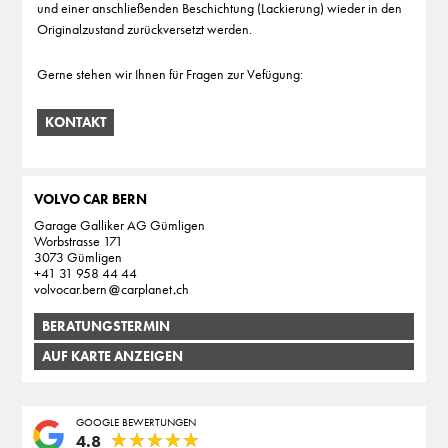
und einer anschließenden Beschichtung (Lackierung) wieder in den
Originalzustand zurückversetzt werden.
Gerne stehen wir Ihnen für Fragen zur Vefügung:
KONTAKT
VOLVO CAR BERN
Garage Galliker AG Gümligen
Worbstrasse 171
3073 Gümligen
+41 31 958 44 44
volvocar.bern
carplanet
ch
BERATUNGSTERMIN
AUF KARTE ANZEIGEN
GOOGLE BEWERTUNGEN
★
★
★
★
★
★
★
★
★
★
4.8