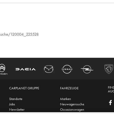
eugsuche/120004_225528
FIN
CARPLANET GRUPPE
FAHRZEUGE
AUC
Standorte
Marken
Jobs
Neuwagensuche
Newsletter
Occasionswagen