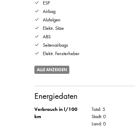
ESP
Airbag
Alufelgen
Elektr. Sitze
ABS
Seitenairbags
Elektr. Fensterheber
ALLE ANZEIGEN
Energiedaten
Verbrauch in l/100
Total: 5
km
Stadt: 0
Land: 0