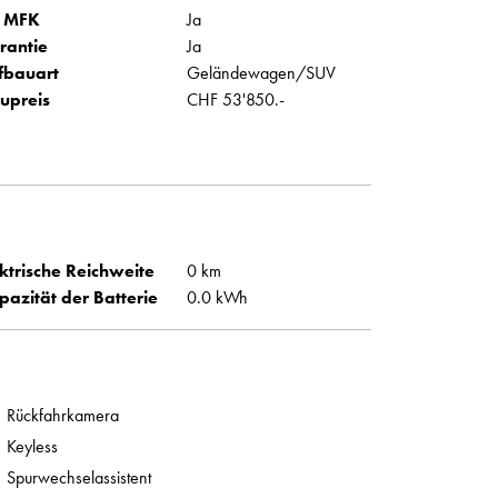
 MFK
Ja
rantie
Ja
fbauart
Geländewagen/SUV
upreis
CHF 53'850.-
ktrische Reichweite
0 km
pazität der Batterie
0.0 kWh
Rückfahrkamera
Keyless
Spurwechselassistent