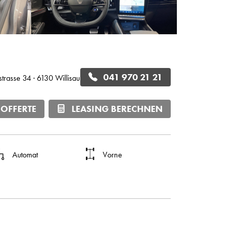
041 970 21 21
rstrasse 34 · 6130 Willisau
 OFFERTE
LEASING BERECHNEN
Automat
Vorne