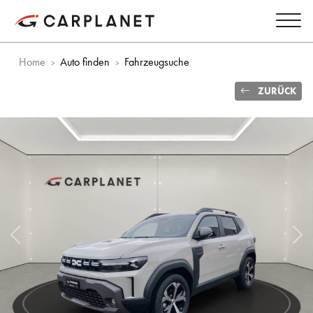
Home
Auto finden
Fahrzeugsuche
ZURÜCK
Vorheriges Bild
Näc