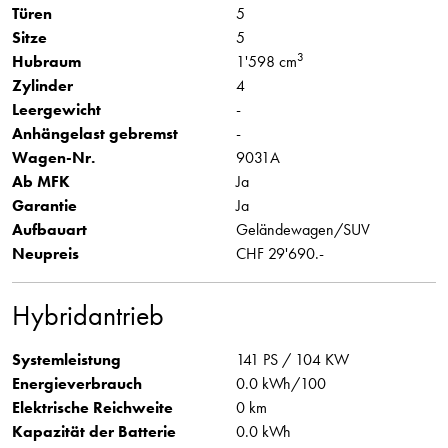
Türen
5
Sitze
5
3
Hubraum
1'598 cm
Zylinder
4
Leergewicht
-
Anhängelast gebremst
-
Wagen-Nr.
9031A
Ab MFK
Ja
Garantie
Ja
Aufbauart
Geländewagen/SUV
Neupreis
CHF 29'690.-
Hybridantrieb
Systemleistung
141 PS / 104 KW
Energieverbrauch
0.0 kWh/100
Elektrische Reichweite
0 km
Kapazität der Batterie
0.0 kWh