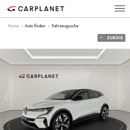
Home
Auto finden
Fahrzeugsuche
ZURÜCK
Vorheriges Bild
Näc