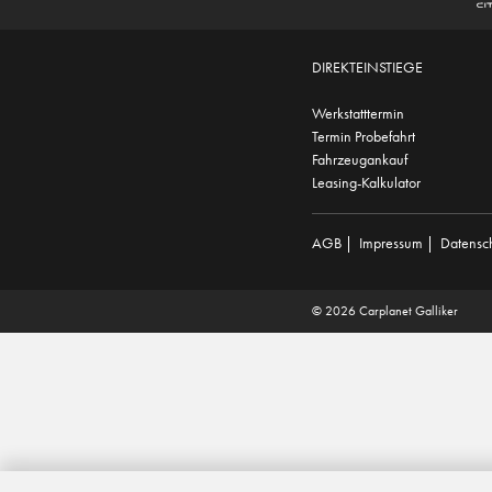
DIREKTEINSTIEGE
Werkstatttermin
Termin Probefahrt
Fahrzeugankauf
Leasing-Kalkulator
AGB
|
Impressum
|
Datensc
© 2026 Carplanet Galliker