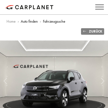
Home
Auto finden
Fahrzeugsuche
ZURÜCK
Vorheriges Bild
Näc