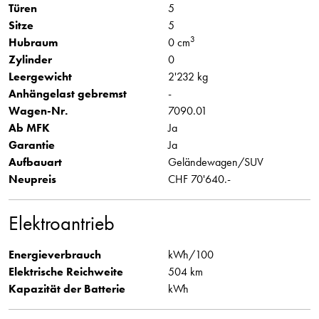
Türen
5
Sitze
5
3
Hubraum
0 cm
Zylinder
0
Leergewicht
2'232 kg
Anhängelast gebremst
-
Wagen-Nr.
7090.01
Ab MFK
Ja
Garantie
Ja
Aufbauart
Geländewagen/SUV
Neupreis
CHF 70'640.-
Elektroantrieb
Energieverbrauch
kWh/100
Elektrische Reichweite
504 km
Kapazität der Batterie
kWh