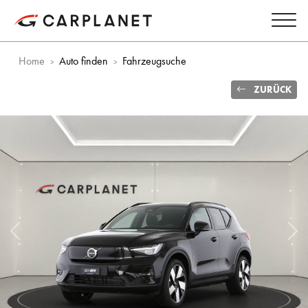
Home
Auto finden
Fahrzeugsuche
ZURÜCK
Vorheriges Bild
Näc