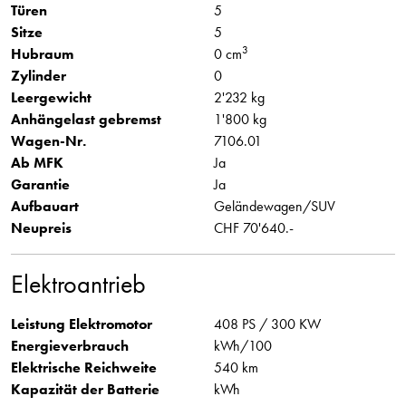
Türen
5
Sitze
5
3
Hubraum
0 cm
Zylinder
0
Leergewicht
2'232 kg
Anhängelast gebremst
1'800 kg
Wagen-Nr.
7106.01
Ab MFK
Ja
Garantie
Ja
Aufbauart
Geländewagen/SUV
Neupreis
CHF 70'640.-
Elektroantrieb
Leistung Elektromotor
408 PS / 300 KW
Energieverbrauch
kWh/100
Elektrische Reichweite
540 km
Kapazität der Batterie
kWh