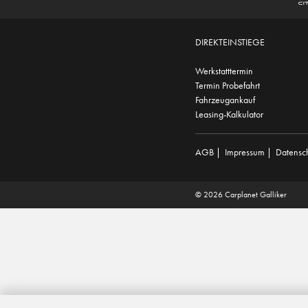
DIREKTEINSTIEGE
Werkstatttermin
Termin Probefahrt
Fahrzeugankauf
Leasing-Kalkulator
AGB
|
Impressum
|
Datensc
© 2026 Carplanet Galliker