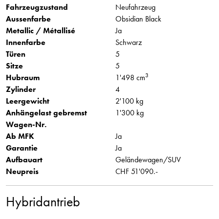
Fahrzeugzustand
Neufahrzeug
Aussenfarbe
Obsidian Black
Metallic / Métallisé
Ja
Innenfarbe
Schwarz
Türen
5
Sitze
5
3
Hubraum
1'498 cm
Zylinder
4
Leergewicht
2'100 kg
Anhängelast gebremst
1'300 kg
Wagen-Nr.
Ab MFK
Ja
Garantie
Ja
Aufbauart
Geländewagen/SUV
Neupreis
CHF 51'090.-
Hybridantrieb