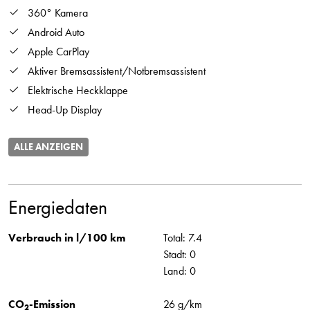
360° Kamera
Android Auto
Apple CarPlay
Aktiver Bremsassistent/Notbremsassistent
Elektrische Heckklappe
Head-Up Display
ALLE ANZEIGEN
Energiedaten
Verbrauch in l/100 km
Total: 7.4
Stadt: 0
Land: 0
CO
-Emission
26 g/km
2