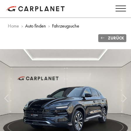
Home
Auto finden
Fahrzeugsuche
ZURÜCK
Vorheriges Bild
Näc