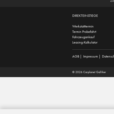
DIREKTEINSTIEGE
Werkstatttermin
Termin Probefahrt
Fahrzeugankauf
Leasing-Kalkulator
AGB
|
Impressum
|
Datensc
© 2026 Carplanet Galliker