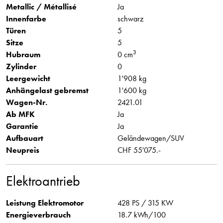
Metallic / Métallisé
Ja
Innenfarbe
schwarz
Türen
5
Sitze
5
3
Hubraum
0 cm
Zylinder
0
Leergewicht
1'908 kg
Anhängelast gebremst
1'600 kg
Wagen-Nr.
2421.01
Ab MFK
Ja
Garantie
Ja
Aufbauart
Geländewagen/SUV
Neupreis
CHF 55'075.-
Elektroantrieb
Leistung Elektromotor
428 PS / 315 KW
Energieverbrauch
18.7 kWh/100