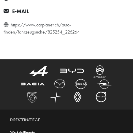
E-MAIL
https://www.carplanet.ch/auto-
finden/fahrzeugsuche/825254_226264
DIREKTEINSTIEGE
Werkstatttermin