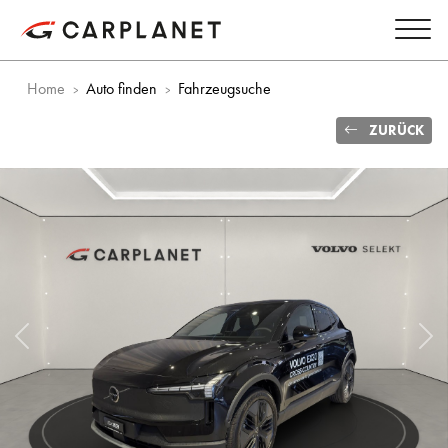
Home
Auto finden
Fahrzeugsuche
ZURÜCK
Vorheriges Bild
Näc