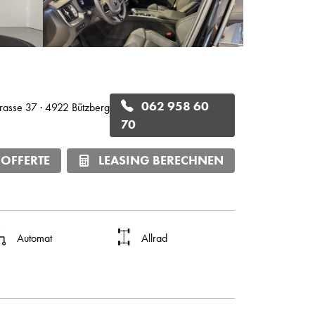
062 958 60
trasse 37 · 4922 Bützberg
70
 OFFERTE
LEASING BERECHNEN
Automat
Allrad