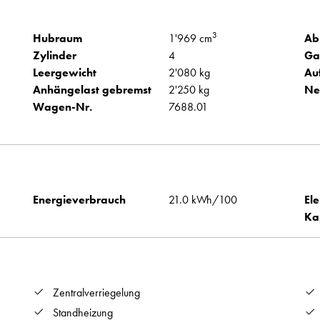
3
Hubraum
1'969 cm
Ab
Zylinder
4
Ga
Leergewicht
2'080 kg
Au
Anhängelast gebremst
2'250 kg
Ne
Wagen-Nr.
7688.01
Energieverbrauch
21.0 kWh/100
Ele
Ka
Zentralverriegelung
Standheizung