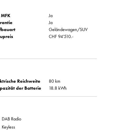
 MFK
Ja
rantie
Ja
fbauart
Geländewagen/SUV
upreis
CHF 94'510.-
ktrische Reichweite
80 km
pazität der Batterie
18.8 kWh
DAB Radio
Keyless