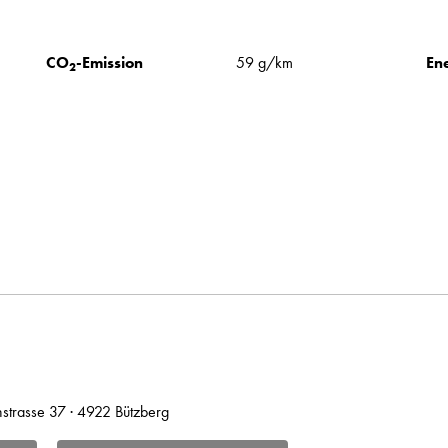
CO
-Emission
59 g/km
Ene
2
hstrasse 37 · 4922 Bützberg