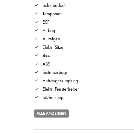
Schiebedach
Tempomat
ESP
Airbag
Alufelgen
Elektr. Sitze
4x4
ABS
Seitenairbags
Anhängerkupplung
Elektr. Fensterheber
Sitzheizung
ALLE ANZEIGEN