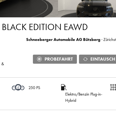
E BLACK EDITION EAWD
Schneeberger Automobile AG Bützberg
· Zürichs
PROBEFAHRT
EINTAUSCH
n &
250 PS
Elektro/Benzin Plug-in-
Hybrid