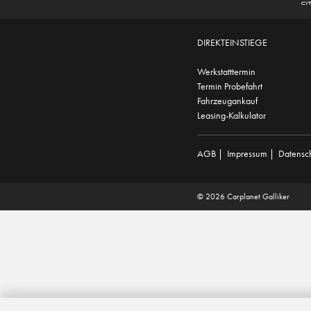
DIREKTEINSTIEGE
Werkstatttermin
Termin Probefahrt
Fahrzeugankauf
Leasing-Kalkulator
AGB
|
Impressum
|
Datensc
© 2026 Carplanet Galliker