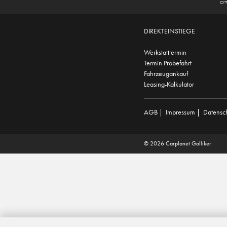
DIREKTEINSTIEGE
Werkstatttermin
Termin Probefahrt
Fahrzeugankauf
Leasing-Kalkulator
AGB
|
Impressum
|
Datensc
© 2026 Carplanet Galliker