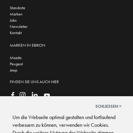
Standorte
Marken
Jobs
Newsletter
Kontakt
MARKEN IN EBIKON
Mazda
Peugeot
Jeep
FINDEN SIE UNS AUCH HIER
SCHLIESSEN ×
Um die Webseite optimal gestalten und fortlaufend
GOOGLE BEWERTUNGEN
★
★
★
★
★
★
★
★
★
★
4.6
verbessern zu können, verwenden wir Cookies.
Durch die weitere Nutzung der Webseite stimmen