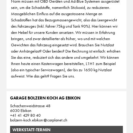
Norm müssen mit OBD Geräten und Ad-Blue Systemen ausgerüstet
sein, um die Schadstoffe, namentlich Stickoxid, zu reduzieren.
Massgeblichen Einfluss auf die ausgestossene Menge an
Schadstoffen hat das Bezugsmassengewicht, also das Leergewicht
des Fahrzeuges (Inkl. Fahrer 75kg und Tank 90%). Hier können wir
den Hebel für unsere Kunden ansetzen. Wir müssen in Erfahrung
bringen, und zwar detaillierter als früher, wo und mit welchen
Gewichten das Fahrzeug eingesetzt wird. Brauchen Sie Nutzlast
oder Anhängelast? Oder beides? Die Rechnung ist einfach: erhöhen
Sie das eine, reduziert sich das andere und umgekehrt. Wir können
Ihnen heute einen Kastenwagen bereitstellen, L1H1 zum Beispiel
(also ein typischer Servicewagen), der bis zu 1650 kg Nutzlast
aufweist. Wie das geht? Fragen Sie uns.
GARAGE BOLZERN KOCH AG EBIKON
Schachenweidstrasse 48
6030 Ebikon
+41 41 429 80 40
bolzern-koch.ebikon
carplanet
ch
WERKSTATT-TERMIN