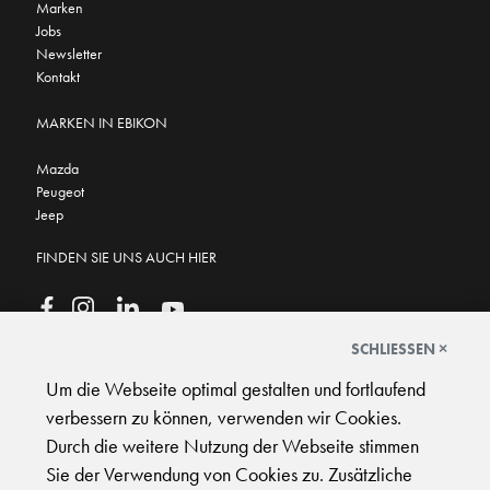
Marken
Jobs
Newsletter
Kontakt
MARKEN IN EBIKON
Mazda
Peugeot
Jeep
FINDEN SIE UNS AUCH HIER
SCHLIESSEN ×
Um die Webseite optimal gestalten und fortlaufend
GOOGLE BEWERTUNGEN
★
★
★
★
★
★
★
★
★
★
4.6
verbessern zu können, verwenden wir Cookies.
Durch die weitere Nutzung der Webseite stimmen
Sie der Verwendung von Cookies zu. Zusätzliche
AGB
|
Impressum
|
Datenschutz
|
Support