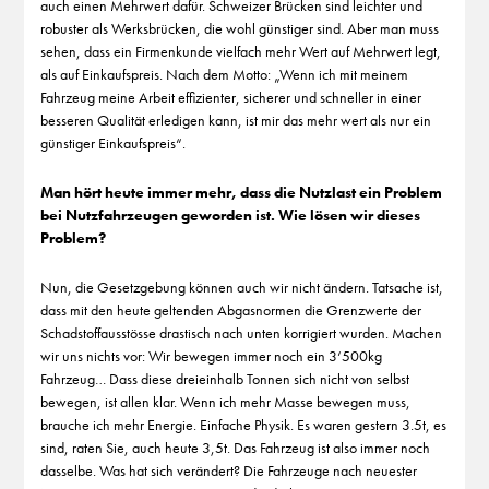
auch einen Mehrwert dafür. Schweizer Brücken sind leichter und
robuster als Werksbrücken, die wohl günstiger sind. Aber man muss
sehen, dass ein Firmenkunde vielfach mehr Wert auf Mehrwert legt,
als auf Einkaufspreis. Nach dem Motto: „Wenn ich mit meinem
Fahrzeug meine Arbeit effizienter, sicherer und schneller in einer
besseren Qualität erledigen kann, ist mir das mehr wert als nur ein
günstiger Einkaufspreis“.
Man hört heute immer mehr, dass die Nutzlast ein Problem
bei Nutzfahrzeugen geworden ist. Wie lösen wir dieses
Problem?
Nun, die Gesetzgebung können auch wir nicht ändern. Tatsache ist,
dass mit den heute geltenden Abgasnormen die Grenzwerte der
Schadstoffausstösse drastisch nach unten korrigiert wurden. Machen
wir uns nichts vor: Wir bewegen immer noch ein 3‘500kg
Fahrzeug… Dass diese dreieinhalb Tonnen sich nicht von selbst
bewegen, ist allen klar. Wenn ich mehr Masse bewegen muss,
brauche ich mehr Energie. Einfache Physik. Es waren gestern 3.5t, es
sind, raten Sie, auch heute 3,5t. Das Fahrzeug ist also immer noch
dasselbe. Was hat sich verändert? Die Fahrzeuge nach neuester