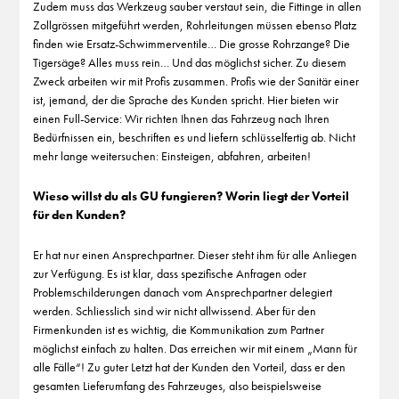
Zudem muss das Werkzeug sauber verstaut sein, die Fittinge in allen
Zollgrössen mitgeführt werden, Rohrleitungen müssen ebenso Platz
finden wie Ersatz-Schwimmerventile… Die grosse Rohrzange? Die
Tigersäge? Alles muss rein… Und das möglichst sicher. Zu diesem
Zweck arbeiten wir mit Profis zusammen. Profis wie der Sanitär einer
ist, jemand, der die Sprache des Kunden spricht. Hier bieten wir
einen Full-Service: Wir richten Ihnen das Fahrzeug nach Ihren
Bedürfnissen ein, beschriften es und liefern schlüsselfertig ab. Nicht
mehr lange weitersuchen: Einsteigen, abfahren, arbeiten!
Wieso willst du als GU fungieren? Worin liegt der Vorteil
für den Kunden?
Er hat nur einen Ansprechpartner. Dieser steht ihm für alle Anliegen
zur Verfügung. Es ist klar, dass spezifische Anfragen oder
Problemschilderungen danach vom Ansprechpartner delegiert
werden. Schliesslich sind wir nicht allwissend. Aber für den
Firmenkunden ist es wichtig, die Kommunikation zum Partner
möglichst einfach zu halten. Das erreichen wir mit einem „Mann für
alle Fälle“! Zu guter Letzt hat der Kunden den Vorteil, dass er den
gesamten Lieferumfang des Fahrzeuges, also beispielsweise