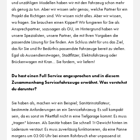
und unzähligen Modellen haben wir mit den Fahrzeug schon mehr
als genug zu tun. Aber wir wissen sehr genau, welche Partner für ein
Projekt die Richtigen sind. Wir wissen nicht alles. Aber wir wissen,
wo fragen. Sie brauchen einen Kipper? Wir fungieren für Sie als
Ansprechpartner, sozusagen als GU, im Hintergrund haben wir
unsere Spezialisten, unsere Partner, die mit Ihren Vorgaben die
passendste Lösung für Sie finden. Am Schluss steht für uns das Ziel,
das für Sie und Ihr Bedürfnis passendste Fahrzeuge bereit zu stellen.
Egal ob Aussendienstwagen, Stadtflitzer, Elektrofahrzeug oder
Brückenwagen mit Kran… Sie fordern, wir liefern!
Du hast einen Full Service angesprochen und in diesem
Zusammenhang Servicefahrzeuge erwähnt. Was verstehst
du darunter?
Sie haben als, machen wir ein Beispiel; Sanitärinstallateur,
bestimmte Anforderungen an ein Servicefahrzeug. Es soll kompakt
sein, da es sonst im Pikettfall nicht in eine Tiefgarage kommt. Es muss
„tragen“ können. Als Sanitär haben Sie schnell 1t Gewicht hinten im
Laderaum verstaut. Es muss zuverlässig funktionieren, da eine Panne
morgens um 03:00 Uhr bei einem Rohrbruch eher unpassend ist.