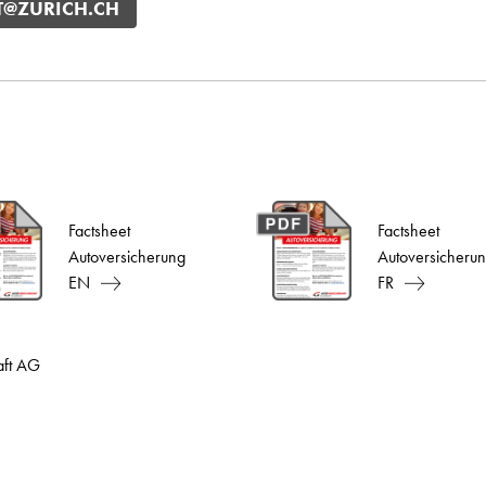
T@ZURICH.CH
Factsheet
Factsheet
Autoversicherung
Autoversicheru
EN
FR
aft AG