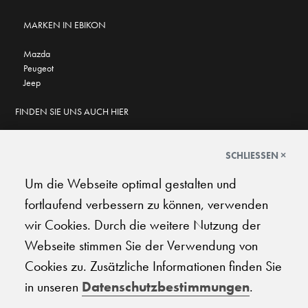
MARKEN IN EBIKON
Mazda
Peugeot
Jeep
FINDEN SIE UNS AUCH HIER
SCHLIESSEN ×
Um die Webseite optimal gestalten und
GOOGLE BEWERTUNGEN
fortlaufend verbessern zu können, verwenden
★
★
★
★
★
★
★
★
★
★
4.6
wir Cookies. Durch die weitere Nutzung der
Webseite stimmen Sie der Verwendung von
AGB
|
Impressum
|
Datenschutz
|
Support
Cookies zu. Zusätzliche Informationen finden Sie
in unseren
Datenschutzbestimmungen
.
© 2026 Carplanet Galliker