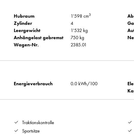
3
Hubraum
1'598 cm
Ab
Zylinder
4
Ga
Leergewicht
1'532 kg
Au
Anhängelast gebremst
750 kg
Ne
Wagen-Nr.
2385.01
Energieverbrauch
0.0 kWh/100
Ele
Ka
Traktionskontrolle
Sportsitze