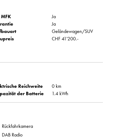
 MFK
Ja
rantie
Ja
fbauart
Geländewagen/SUV
upreis
CHF 41'200.-
ktrische Reichweite
0 km
pazität der Batterie
1.4 kWh
Rückfahrkamera
DAB Radio