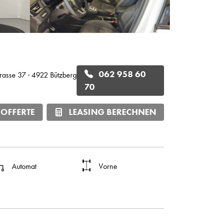
062 958 60
trasse 37 · 4922 Bützberg
70
 OFFERTE
LEASING BERECHNEN
Automat
Vorne