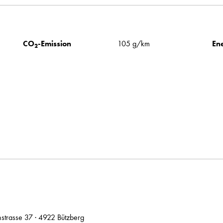
CO
-Emission
105 g/km
Ene
2
hstrasse 37 · 4922 Bützberg