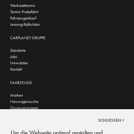
Werkstatttermin
Termin Probefahrt
Fahrzeugankauf
Leasing-Kalkulator
CARPLANET GRUPPE
Standorte
Jobs
Newsletter
Kontakt
FAHRZEUGE
Marken
Neuwagensuche
Occasionswagen
FINDEN SIE UNS AUCH HIER
SCHLIESSEN ×
Um die Webseite optimal gestalten und