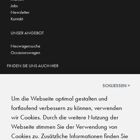
Jobs
Newsletter
Kontakt
UNSER ANGEBOT
Neuwagensuche
Occasionswagen
FINDEN SIE UNS AUCH HIER
SCHLIESSEN ×
Um die Webseite optimal gestalten und
GOOGLE BEWERTUNGEN
fortlaufend verbessern zu können, verwenden
★
★
★
★
★
★
★
★
★
★
4.7
wir Cookies. Durch die weitere Nutzung der
Webseite stimmen Sie der Verwendung von
AGB
|
Impressum
|
Datenschutz
|
Support
Cookies zu. Zusätzliche Informationen finden Sie