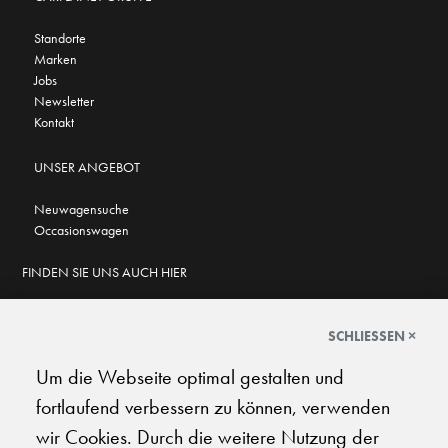
Standorte
Marken
Jobs
Newsletter
Kontakt
UNSER ANGEBOT
Neuwagensuche
Occasionswagen
FINDEN SIE UNS AUCH HIER
SCHLIESSEN ×
Um die Webseite optimal gestalten und
GOOGLE BEWERTUNGEN
fortlaufend verbessern zu können, verwenden
★
★
★
★
★
★
★
★
★
★
4.7
wir Cookies. Durch die weitere Nutzung der