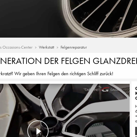
ns Occasions-Center
Werkstatt
Felgenreparatur
ENERATION DER FELGEN GLANZDR
kratzt? Wir geben Ihren Felgen den richtigen Schliff zurück!
H
o