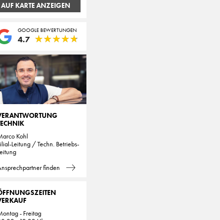
AUF KARTE ANZEIGEN
GOOGLE BEWERTUNGEN
★
★
★
★
★
★
★
★
★
★
4.7
VERANTWORTUNG
TECHNIK
Marco Kohl
ilial-Leitung / Techn. Betriebs-
eitung
nsprechpartner finden
ÖFFNUNGSZEITEN
VERKAUF
ontag - Freitag