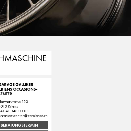
EHMASCHINE
GARAGE GALLIKER
KRIENS OCCASIONS-
CENTER
orwerstrasse 120
6010 Kriens
+41 41 348 03 03
ccasionscenter
carplanet
ch
BERATUNGSTERMIN