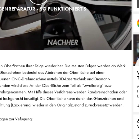
GENREPARATUR - SO FUNKTIONIERT'S
len Oberflächen Ihrer Felge wieder her. Die meisten Felgen werden ab Werk
 Glanzdrehen bedeutet das Abdrehen der Oberfläche auf einer
uerten CNC-Drehmaschine mittels 3D-Lasertechnik und Diamant-
unden wird diese Art der Oberfläche zum Teil als “zweifarbig” bzw.
F
 wahrgenommen. Mit Hilfe dieses Verfahrens werden Randsteinschäden oder
L
d fachgerecht beseitigt. Die Oberfläche kann durch das Glanzdrehen und
htung (Lackierung) wieder in den Originalzustand zurückversetzt werden.
A
ragen zur Vefügung:
M