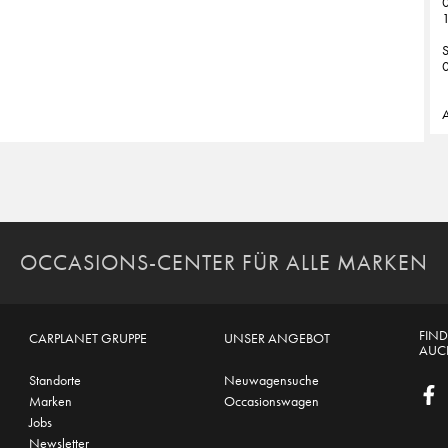
0
1
0
A
OCCASIONS-CENTER FÜR ALLE MARKEN
FIND
CARPLANET GRUPPE
UNSER ANGEBOT
AUCH
Standorte
Neuwagensuche
Marken
Occasionswagen
Jobs
Newsletter