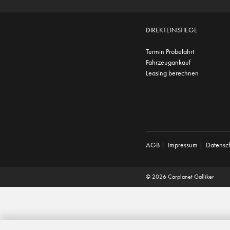
DIREKTEINSTIEGE
Termin Probefahrt
Fahrzeugankauf
Leasing berechnen
AGB
|
Impressum
|
Datensc
© 2026 Carplanet Galliker